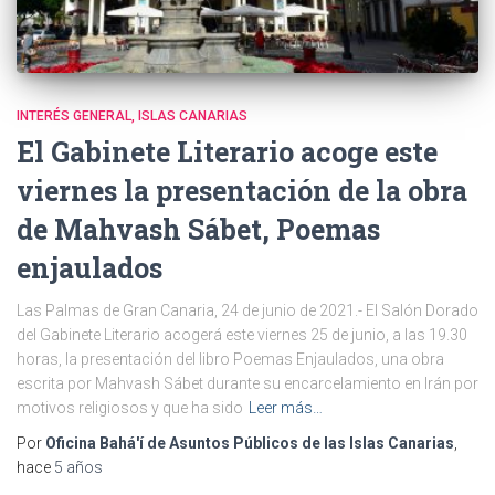
INTERÉS GENERAL
ISLAS CANARIAS
El Gabinete Literario acoge este
viernes la presentación de la obra
de Mahvash Sábet, Poemas
enjaulados
Las Palmas de Gran Canaria, 24 de junio de 2021.- El Salón Dorado
del Gabinete Literario acogerá este viernes 25 de junio, a las 19.30
horas, la presentación del libro Poemas Enjaulados, una obra
escrita por Mahvash Sábet durante su encarcelamiento en Irán por
motivos religiosos y que ha sido
Leer más…
Por
Oficina Bahá'í de Asuntos Públicos de las Islas Canarias
,
hace
5 años