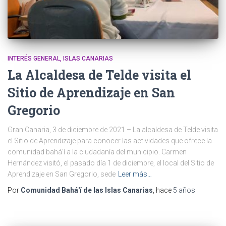
INTERÉS GENERAL
ISLAS CANARIAS
La Alcaldesa de Telde visita el
Sitio de Aprendizaje en San
Gregorio
Gran Canaria, 3 de diciembre de 2021 – La alcaldesa de Telde visita
el Sitio de Aprendizaje para conocer las actividades que ofrece la
comunidad bahá’í a la ciudadanía del municipio. Carmen
Hernández visitó, el pasado día 1 de diciembre, el local del Sitio de
Aprendizaje en San Gregorio, sede
Leer más…
Por
Comunidad Bahá'í de las Islas Canarias
, hace
5 años