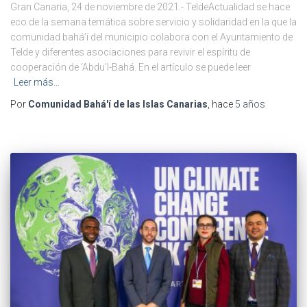
Gran Canaria, 24 de noviembre de 2021.- TeldeActualidad se hace
eco de la semana temática sobre servicio y solidaridad en la que la
comunidad bahá’í del municipio colabora con el Ayuntamiento de
Telde y diferentes asociaciones para revivir el espíritu de
cooperación de ‘Abdu’l-Bahá. En el artículo se puede leer
Leer más…
Por
Comunidad Bahá'í de las Islas Canarias
, hace
5 años