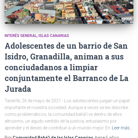
INTERÉS GENERAL
ISLAS CANARIAS
Adolescentes de un barrio de San
Isidro, Granadilla, animan a sus
conciudadanos a limpiar
conjuntamente el Barranco de La
Jurada
Tenerife, 26 de mayo de 2021.- Los adolescentes juegan un papel
importante en nuestra sociedad. Aunque a veces se les describe
como problemáticos, la comunidad bahá’í ve dentro de ellos
altruismo, un agudo sentido de la justicia, entusiasmo por
aprender y el deseo de contribuir a un mundo mejor. En
Leer más…
Por
Comunidad Bahá'í de las Islas Canarias
, hace
5 años