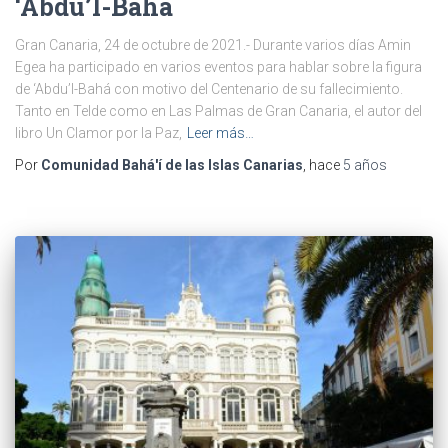
‘Abdu’l-Bahá
Gran Canaria, 24 de octubre de 2021.- Durante varios días Amin
Egea ha participado en varios eventos para hablar sobre la figura
de ‘Abdu’l-Bahá con motivo del Centenario de su fallecimiento.
Tanto en Telde como en Las Palmas de Gran Canaria, el autor del
libro Un Clamor por la Paz,
Leer más…
Por
Comunidad Bahá'í de las Islas Canarias
, hace
5 años