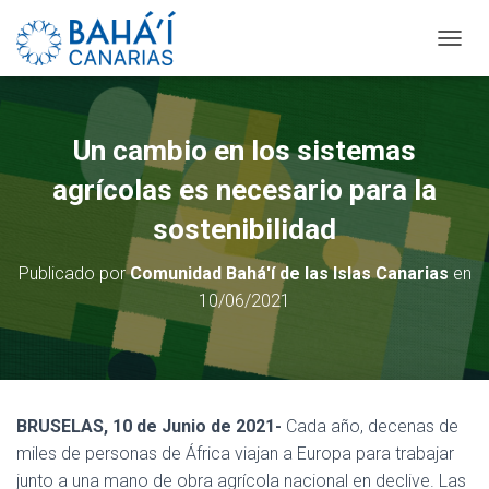
C
A
M
B
I
Un cambio en los sistemas
A
R
agrícolas es necesario para la
M
O
sostenibilidad
D
O
Publicado por
Comunidad Bahá'í de las Islas Canarias
en
D
10/06/2021
E
N
A
V
E
G
BRUSELAS, 10 de Junio de 2021-
Cada año, decenas de
A
C
miles de personas de África viajan a Europa para trabajar
I
junto a una mano de obra agrícola nacional en declive. Las