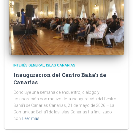
INTERÉS GENERAL
ISLAS CANARIAS
Inauguración del Centro Bahá’í de
Canarias
Concluye una semana de encuentro, diálogo y
colaboración con motivo de la inauguración del Centro
Bahá’í de Canarias Canarias, 21 de mayo de 2026 – La
Comunidad Bahá’í de las Islas Canarias ha finalizado
con
Leer más…