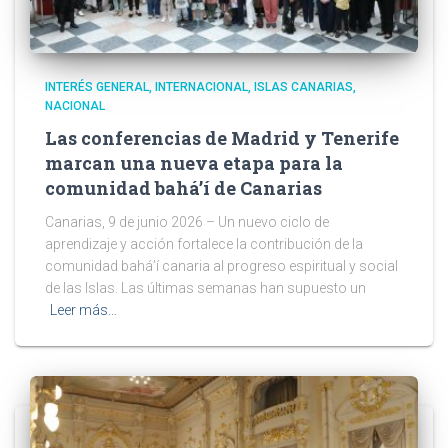
INTERÉS GENERAL
INTERNACIONAL
ISLAS CANARIAS
NACIONAL
Las conferencias de Madrid y Tenerife
marcan una nueva etapa para la
comunidad bahá’í de Canarias
Canarias, 9 de junio 2026 – Un nuevo ciclo de
aprendizaje y acción fortalece la contribución de la
comunidad bahá’í canaria al progreso espiritual y social
de las Islas. Las últimas semanas han supuesto un
Leer más…