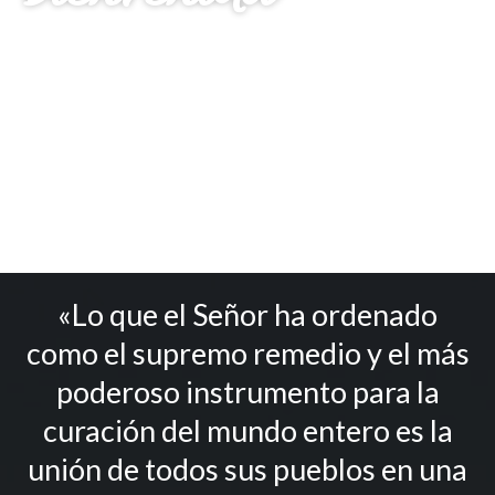
Ó
N
"Tan potente es la luz de la unidad que
"Que vuestr
puede iluminar toda la tierra."​
lugar de lim
ESCRITOS BAHÁ'ÍS
ESCRIT
«Lo que el Señor ha ordenado
como el supremo remedio y el más
poderoso instrumento para la
curación del mundo entero es la
unión de todos sus pueblos en una