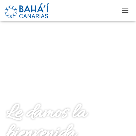
C
A
M
B
I
A
R
M
O
D
O
D
E
N
A
V
Le damos la
E
G
A
bienvenida
C
I