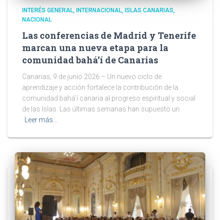
INTERÉS GENERAL
INTERNACIONAL
ISLAS CANARIAS
NACIONAL
Las conferencias de Madrid y Tenerife
marcan una nueva etapa para la
comunidad bahá’í de Canarias
Canarias, 9 de junio 2026 – Un nuevo ciclo de
aprendizaje y acción fortalece la contribución de la
comunidad bahá’í canaria al progreso espiritual y social
de las Islas. Las últimas semanas han supuesto un
Leer más…