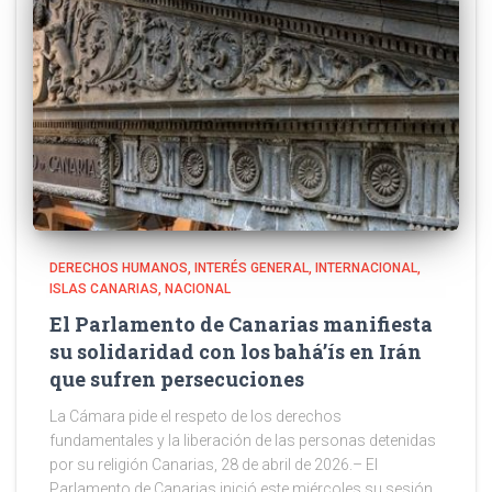
DERECHOS HUMANOS
INTERÉS GENERAL
INTERNACIONAL
ISLAS CANARIAS
NACIONAL
El Parlamento de Canarias manifiesta
su solidaridad con los bahá’ís en Irán
que sufren persecuciones
La Cámara pide el respeto de los derechos
fundamentales y la liberación de las personas detenidas
por su religión Canarias, 28 de abril de 2026.– El
Parlamento de Canarias inició este miércoles su sesión