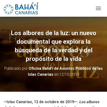
C
A
M
B
I
Los albores de la luz: un nuevo
A
R
documental que explora la
M
O
búsqueda de la verdad y del
D
propósito de la vida
O
D
E
Publicado por
Oficina Bahá'í de Asuntos Públicos de las
N
Islas Canarias
en
12/10/2019
A
V
E
G
A
C
—Islas Canarias, 12 de octubre de 2019—.
Los albores
I