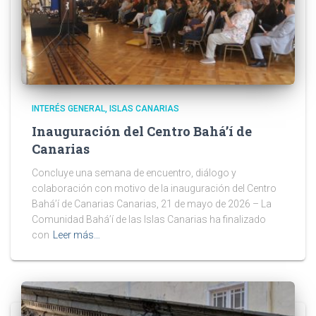
INTERÉS GENERAL
ISLAS CANARIAS
Inauguración del Centro Bahá’í de
Canarias
Concluye una semana de encuentro, diálogo y
colaboración con motivo de la inauguración del Centro
Bahá’í de Canarias Canarias, 21 de mayo de 2026 – La
Comunidad Bahá’í de las Islas Canarias ha finalizado
con
Leer más…