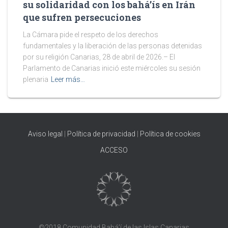
su solidaridad con los bahá’ís en Irán
que sufren persecuciones
La Cámara pide el respeto de los derechos
fundamentales y la liberación de las personas detenidas
por su religión Canarias, 28 de abril de 2026.– El
Parlamento de Canarias inició este miércoles su sesión
plenaria
Leer más…
Aviso legal
|
Política de privacidad
|
Política de cookies
ACCESO
©2018 Comunidad Bahá’í de las Islas Canarias