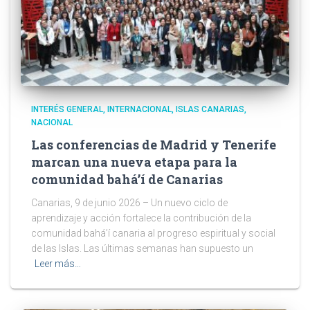
INTERÉS GENERAL
INTERNACIONAL
ISLAS CANARIAS
NACIONAL
Las conferencias de Madrid y Tenerife
marcan una nueva etapa para la
comunidad bahá’í de Canarias
Canarias, 9 de junio 2026 – Un nuevo ciclo de
aprendizaje y acción fortalece la contribución de la
comunidad bahá’í canaria al progreso espiritual y social
de las Islas. Las últimas semanas han supuesto un
Leer más…