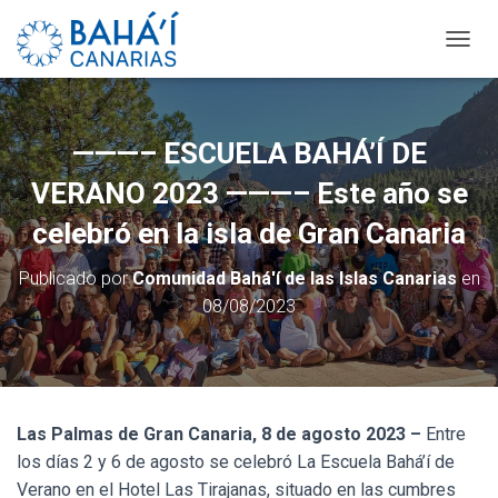
C
A
M
B
I
———– ESCUELA BAHÁ’Í DE
A
R
VERANO 2023 ———– Este año se
M
O
celebró en la isla de Gran Canaria
D
O
Publicado por
Comunidad Bahá'í de las Islas Canarias
en
D
08/08/2023
E
N
A
V
E
G
Las Palmas de Gran Canaria, 8 de agosto 2023 –
Entre
A
C
los días 2 y 6 de agosto se celebró La Escuela Bahá’í de
I
Verano en el Hotel Las Tirajanas, situado en las cumbres