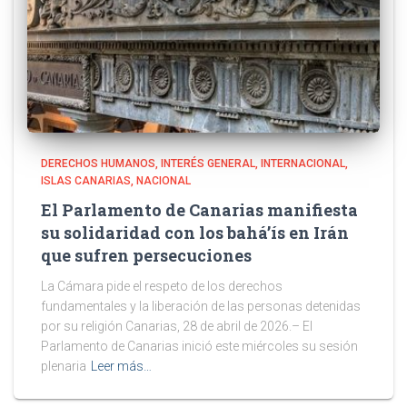
DERECHOS HUMANOS
INTERÉS GENERAL
INTERNACIONAL
ISLAS CANARIAS
NACIONAL
El Parlamento de Canarias manifiesta
su solidaridad con los bahá’ís en Irán
que sufren persecuciones
La Cámara pide el respeto de los derechos
fundamentales y la liberación de las personas detenidas
por su religión Canarias, 28 de abril de 2026.– El
Parlamento de Canarias inició este miércoles su sesión
plenaria
Leer más…