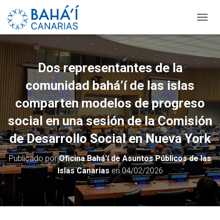
C
A
M
B
I
Dos representantes de la
A
R
comunidad bahá’í de las islas
M
O
comparten modelos de progreso
D
social en una sesión de la Comisión
O
D
de Desarrollo Social en Nueva York
E
N
A
Publicado por
Oficina Bahá'í de Asuntos Públicos de las
V
Islas Canarias
en
04/02/2026
E
G
A
C
I