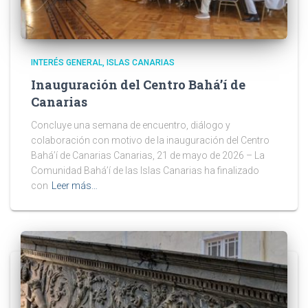
INTERÉS GENERAL
ISLAS CANARIAS
Inauguración del Centro Bahá’í de
Canarias
Concluye una semana de encuentro, diálogo y
colaboración con motivo de la inauguración del Centro
Bahá’í de Canarias Canarias, 21 de mayo de 2026 – La
Comunidad Bahá’í de las Islas Canarias ha finalizado
con
Leer más…