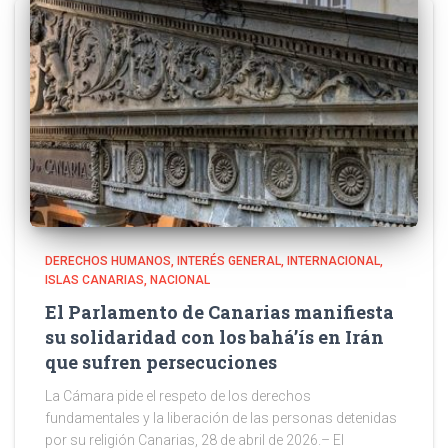
DERECHOS HUMANOS
INTERÉS GENERAL
INTERNACIONAL
ISLAS CANARIAS
NACIONAL
El Parlamento de Canarias manifiesta
su solidaridad con los bahá’ís en Irán
que sufren persecuciones
La Cámara pide el respeto de los derechos
fundamentales y la liberación de las personas detenidas
por su religión Canarias, 28 de abril de 2026.– El