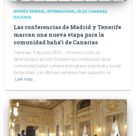
INTERÉS GENERAL
INTERNACIONAL
ISLAS CANARIAS
NACIONAL
Las conferencias de Madrid y Tenerife
marcan una nueva etapa para la
comunidad bahá’í de Canarias
Canarias, 9 de junio 2026 – Un nuevo ciclo de
aprendizaje y acción fortalece la contribución de la
comunidad bahá’í canaria al progreso espiritual y social
de las Islas. Las últimas semanas han supuesto un
Leer más…