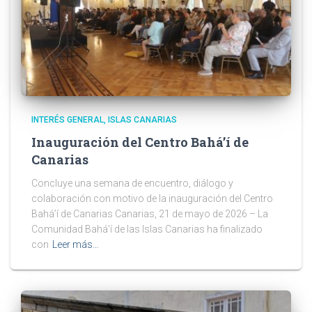
INTERÉS GENERAL
ISLAS CANARIAS
Inauguración del Centro Bahá’í de
Canarias
Concluye una semana de encuentro, diálogo y
colaboración con motivo de la inauguración del Centro
Bahá’í de Canarias Canarias, 21 de mayo de 2026 – La
Comunidad Bahá’í de las Islas Canarias ha finalizado
con
Leer más…