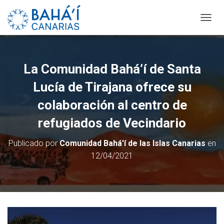
C
A
M
B
I
La Comunidad Bahá’í de Santa
A
R
Lucía de Tirajana ofrece su
M
O
colaboración al centro de
D
refugiados de Vecindario
O
D
E
Publicado por
Comunidad Bahá'í de las Islas Canarias
en
N
12/04/2021
A
V
E
G
A
C
I